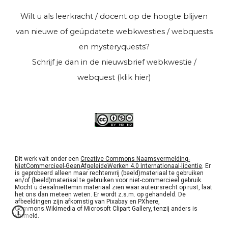
Wilt u als leerkracht / docent op de hoogte blijven
van nieuwe of geüpdatete webkwesties / webquests
en mysteryquests?
Schrijf je dan in de
nieuwsbrief webkwestie /
webquest (klik hier)
Dit werk valt onder een
Creative Commons Naamsvermelding-
NietCommercieel-GeenAfgeleideWerken 4.0 Internationaal-licentie
. Er
is geprobeerd alleen maar rechtenvrij (beeld)materiaal te gebruiken
en/of (beeld)materiaal te gebruiken voor niet-commercieel gebruik.
Mocht u desalniettemin materiaal zien waar auteursrecht op rust, laat
het ons dan meteen weten. Er wordt z.s.m. op gehandeld. De
afbeeldingen zijn afkomstig van Pixabay en PXhere,
Commons.Wikimedia of Microsoft Clipart Gallery, tenzij anders is
vermeld.