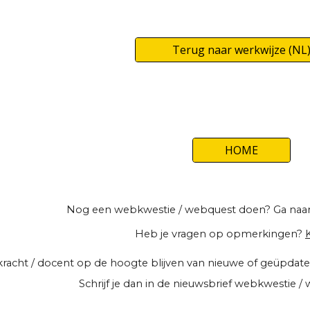
Terug naar werkwijze (NL
HOME
Nog een webkwestie / webquest doen? Ga naa
Heb je vragen op opmerkingen?
K
erkracht / docent op de hoogte blijven van nieuwe of geüpd
Schrijf je dan in de
nieuwsbrief webkwestie / w