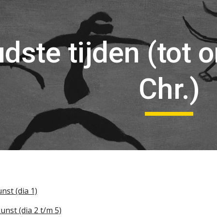
ip to main content
Skip to navigat
udste tijden (tot 
Chr.)
unst (dia 1)
unst (dia 2 t/m 5)