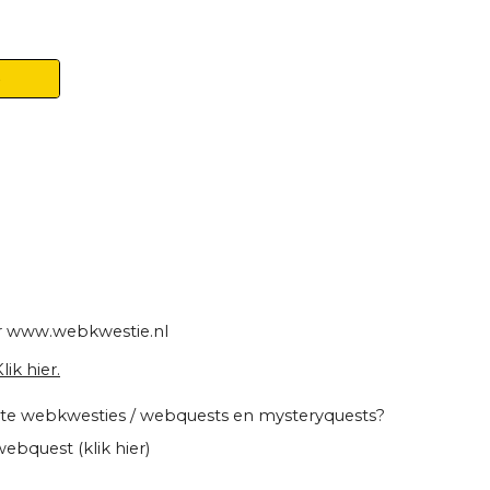
)
r
www.webkwestie.nl
lik hier.
atete webkwesties / webquests en mysteryquests?
ebquest (klik hier)